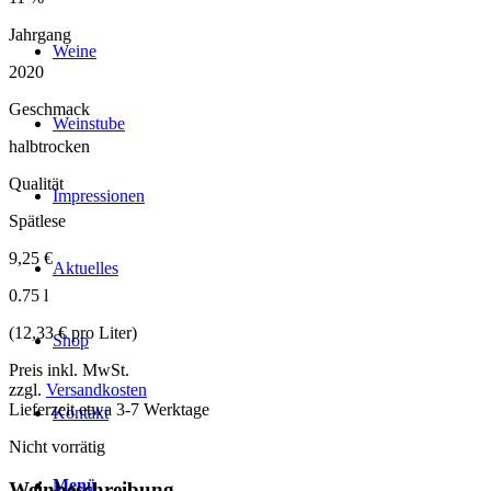
Jahrgang
Weine
2020
Geschmack
Weinstube
halbtrocken
Qualität
Impressionen
Spätlese
9,25
€
Aktuelles
0.75 l
(12,33 € pro Liter)
Shop
Preis inkl. MwSt.
zzgl.
Versandkosten
Lieferzeit etwa 3-7 Werktage
Kontakt
Nicht vorrätig
Menü
Weinbeschreibung