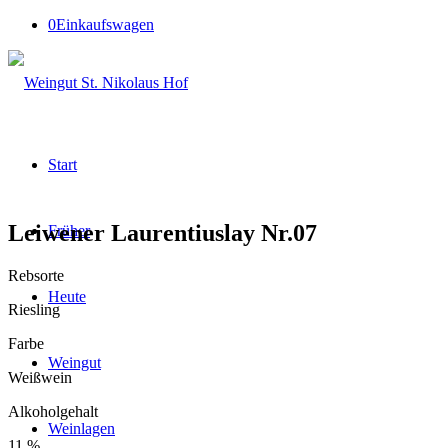
0
Einkaufswagen
Start
Leiwener Laurentiuslay Nr.07
Früher
Rebsorte
Heute
Riesling
Farbe
Weingut
Weißwein
Alkoholgehalt
Weinlagen
11 %