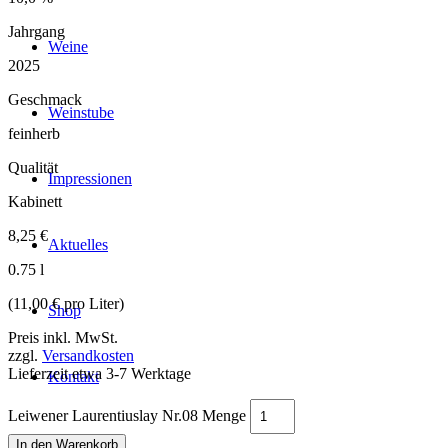
Jahrgang
Weine
2025
Geschmack
Weinstube
feinherb
Qualität
Impressionen
Kabinett
8,25
€
Aktuelles
0.75 l
(11,00 € pro Liter)
Shop
Preis inkl. MwSt.
zzgl.
Versandkosten
Lieferzeit etwa 3-7 Werktage
Kontakt
Leiwener Laurentiuslay Nr.08 Menge
Menü
In den Warenkorb