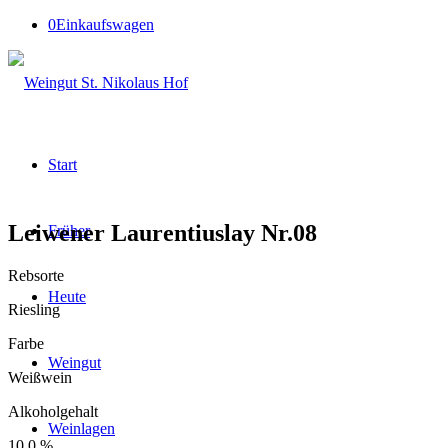
0
Einkaufswagen
Start
Leiwener Laurentiuslay Nr.08
Früher
Rebsorte
Heute
Riesling
Farbe
Weingut
Weißwein
Alkoholgehalt
Weinlagen
10,0 %