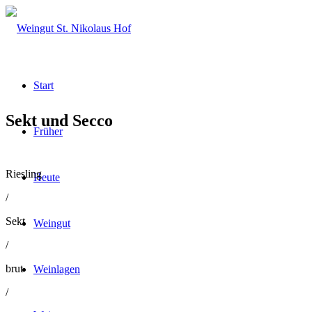
Start
Sekt und Secco
Früher
Riesling
Heute
/
Sekt
Weingut
/
brut
Weinlagen
/