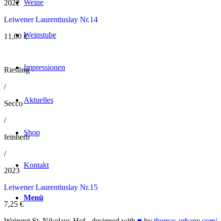
Weine
2022
Leiwener Laurentiuslay Nr.14
Weinstube
11,00
€
Impressionen
Riesling
/
Aktuelles
Secco
/
Shop
feinherb
/
Kontakt
2023
Leiwener Laurentiuslay Nr.15
Menü
7,25
€
Weingut St. Nikolaus-Hof - designed with
♥
by
thomas-urbany.com/